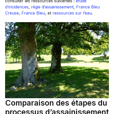
consulter les ressources suivantes :
étude
d’incidences
,
régie d’assainissement
,
France Bleu
Creuse
,
France Bleu
, et
ressources sur l’eau
.
Comparaison des étapes du
processus d’assainissement