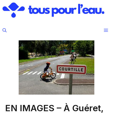
Aller
au
contenu
M
EN IMAGES – À Guéret,