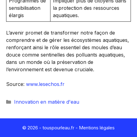
Programmes de
Impliquer plus de citoyens dans
sensibilisation
la protection des ressources
élargis
aquatiques.
L’avenir promet de transformer notre façon de
comprendre et de gérer les écosystèmes aquatiques,
renforçant ainsi le rôle essentiel des moules d’eau
douce comme sentinelles des polluants aquatiques,
dans un monde où la préservation de
l’environnement est devenue cruciale.
Source:
www.lesechos.fr
Catégories
Innovation en matière d'eau
© 2026 - touspourleau.fr -
Mentions légales