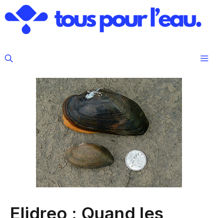
Aller
au
contenu
M
Elidreo : Quand les