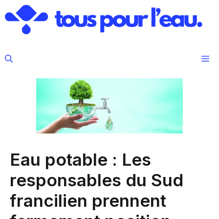
Aller
au
contenu
M
Eau potable : Les
responsables du Sud
francilien prennent