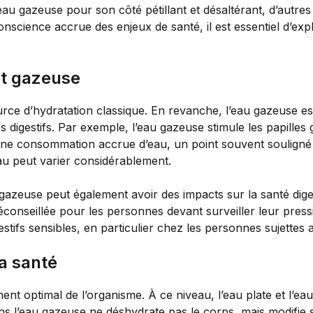
l’eau gazeuse pour son côté pétillant et désaltérant, d’autres
science accrue des enjeux de santé, il est essentiel d’exp
et gazeuse
urce d’hydratation classique. En revanche, l’eau gazeuse es
s digestifs. Par exemple, l’eau gazeuse stimule les papilles
ne consommation accrue d’eau, un point souvent souligné pa
au peut varier considérablement.
u gazeuse peut également avoir des impacts sur la santé dig
nseillée pour les personnes devant surveiller leur pression
estifs sensibles, en particulier chez les personnes sujettes
la santé
ent optimal de l’organisme. À ce niveau, l’eau plate et l’ea
s l’eau gazeuse ne déshydrate pas le corps, mais modifie s