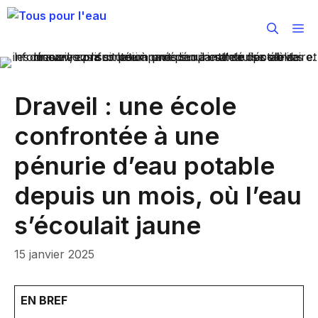
Aller
au
M
contenu
Draveil : une école
confrontée à une
pénurie d’eau potable
depuis un mois, où l’eau
s’écoulait jaune
15 janvier 2025
EN BREF