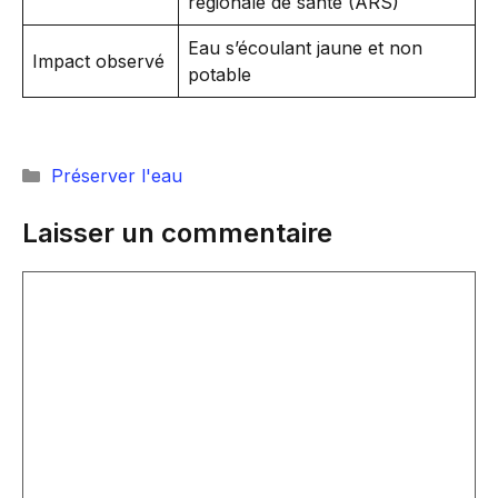
régionale de santé (ARS)
Eau s’écoulant jaune et non
Impact observé
potable
Catégories
Préserver l'eau
Laisser un commentaire
Commentaire