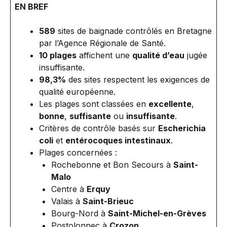
EN BREF
589
sites de baignade contrôlés en Bretagne
par l’Agence Régionale de Santé.
10 plages
affichent une
qualité d’eau
jugée
insuffisante.
98,3%
des sites respectent les exigences de
qualité européenne.
Les plages sont classées en
excellente
,
bonne
,
suffisante
ou
insuffisante
.
Critères de contrôle basés sur
Escherichia
coli
et
entérocoques intestinaux
.
Plages concernées :
Rochebonne et Bon Secours à
Saint-
Malo
Centre à
Erquy
Valais à
Saint-Brieuc
Bourg-Nord à
Saint-Michel-en-Grèves
Postolonnec à
Crozon