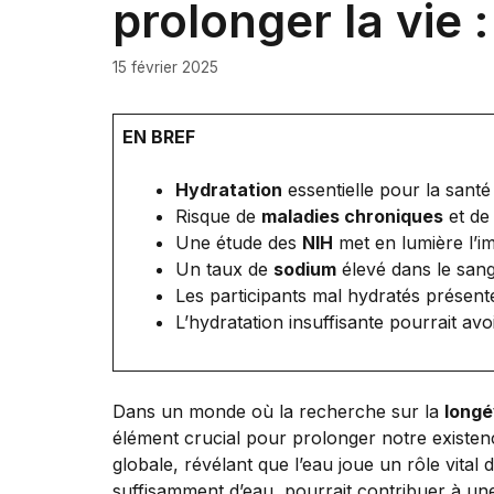
prolonger la vie :
15 février 2025
EN BREF
Hydratation
essentielle pour la santé
Risque de
maladies chroniques
et d
Une étude des
NIH
met en lumière l’im
Un taux de
sodium
élevé dans le san
Les participants mal hydratés présen
L’hydratation insuffisante pourrait a
Dans un monde où la recherche sur la
longé
élément crucial pour prolonger notre existenc
globale, révélant que l’eau joue un rôle vita
suffisamment d’eau, pourrait contribuer à une