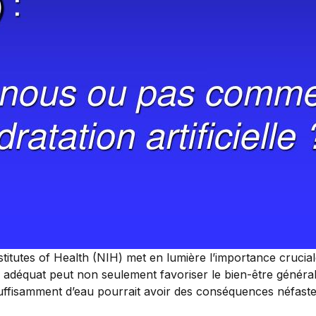
itutes of Health (NIH) met en lumière l’importance cruciale
n adéquat peut non seulement favoriser le bien-être généra
suffisamment d’eau pourrait avoir des conséquences néfast