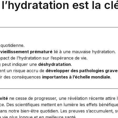
 l’hydratation est la clé
 quotidienne.
e
vieillissement prématuré
lié à une mauvaise hydratation.
pact de l’hydratation sur l’espérance de vie.
g peut indiquer une
déshydratation
.
tent un risque accru de
développer des pathologies grave
voir des conséquences
importantes à l’échelle mondiale
.
vité
ne cesse de progresser, une révélation récente attire l’a
e. Des scientifiques mettent en lumière les effets bénéfiq
l dans notre bien-être quotidien. Les preuves s’accumulent,
 vie plus longue et en meilleure santé.