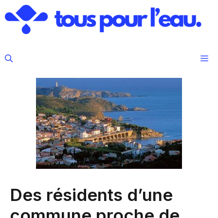
Aller
au
contenu
M
Des résidents d’une
commune proche de