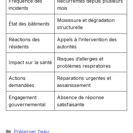
Fréquence des
Récurrentes depuis plusieurs
incidents
mois
Moisissure et dégradation
État des bâtiments
structurelle
Réactions des
Appels à l’intervention des
résidents
autorités
Risques d’allergies et
Impact sur la santé
problèmes respiratoires
Actions
Réparations urgentes et
demandées
assainissement
Engagement
Absence de réponse
gouvernemental
satisfaisante
Catégories
Préserver l'eau