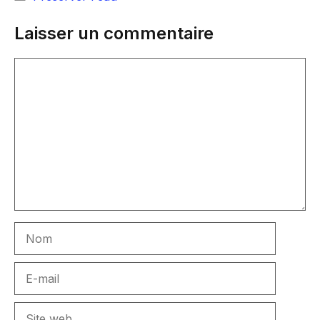
Laisser un commentaire
Commentaire
Nom
E-
mail
Site