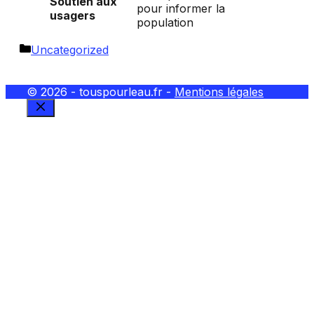
Soutien aux
pour informer la
usagers
population
Catégories
Uncategorized
© 2026 - touspourleau.fr -
Mentions légales
FERMER