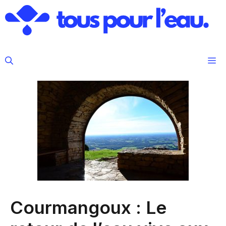
Aller
au
contenu
M
Courmangoux : Le