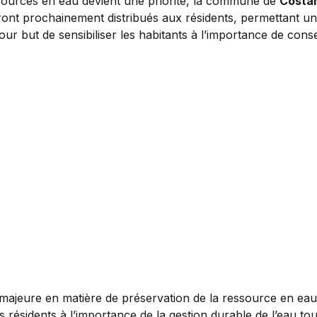
sources en eau devient une priorité, la commune de
Costa
ont prochainement distribués aux résidents, permettant un
pour but de sensibiliser les habitants à l’importance de con
ajeure en matière de préservation de la ressource en eau :
s résidents à l’importance de la gestion durable de l’eau to