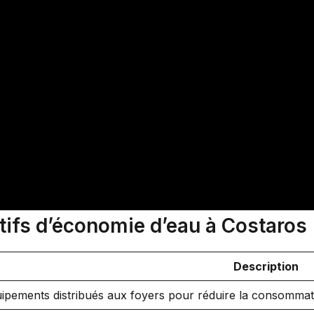
ifs d’économie d’eau à Costaros
Description
ipements distribués aux foyers pour réduire la consommat