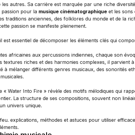
es autres. Sa carrière est marquée par une riche diversité
a passion pour la
musique cinématographique
et les sons 
 traditions anciennes, des folklores du monde et de la rich
ette passion se manifeste pleinement.
l est essentiel de décomposer les éléments clés qui compose
ûtes africaines aux percussions indiennes, chaque son évoq
des textures riches et des harmonies complexes, il parvient
té à mélanger différents genres musicaux, des sonorités et
 musicales.
de « Water Into Fire » révèle des motifs mélodiques qui rappe
ier. La structure de ses compositions, souvent non linéaire
 un univers unique.
chimie musicale