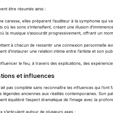
nt être résumés ainsi :
caresse, elles préparent l’auditeur à la symphonie qui va 
 où les sons s’intensifient, créant une illusion d’imminenc
où la musique s’assourdit progressivement, offrant un mome
ettant à chacun de ressentir une connexion personnelle av
nt d’instaurer une relation intime entre l’artiste et son publ
ations et influences
ait pas complète sans reconnaître les influences qui l’ont
es légendes anciennes aux réalités contemporaines. Son palm
mment équilibré l’aspect dramatique de l’image avec la profo
» s’articulent autour de plusieurs axes :