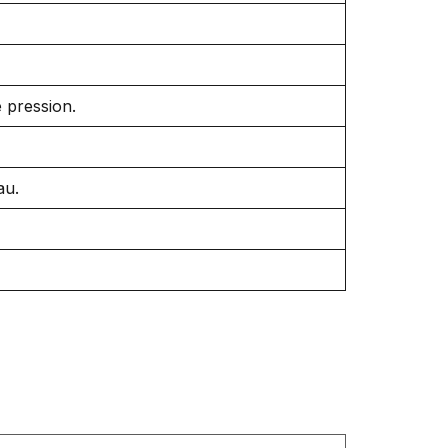
 pression.
au.