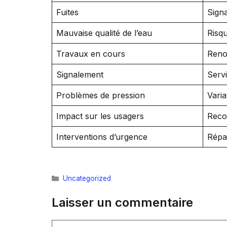
Fuites
Signa
Mauvaise qualité de l’eau
Risq
Travaux en cours
Renou
Signalement
Servi
Problèmes de pression
Varia
Impact sur les usagers
Reco
Interventions d’urgence
Répa
Catégories
Uncategorized
Laisser un commentaire
Commentaire