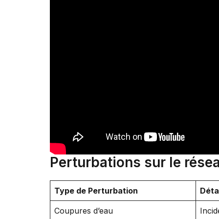
Perturbations sur le rés
Type de Perturbation
Déta
Coupures d’eau
Incid