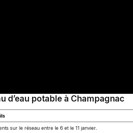
eau d’eau potable à Champagnac
ils
ents sur le réseau entre le 6 et le 11 janvier.