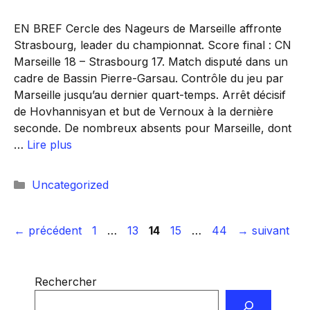
EN BREF Cercle des Nageurs de Marseille affronte
Strasbourg, leader du championnat. Score final : CN
Marseille 18 – Strasbourg 17. Match disputé dans un
cadre de Bassin Pierre-Garsau. Contrôle du jeu par
Marseille jusqu’au dernier quart-temps. Arrêt décisif
de Hovhannisyan et but de Vernoux à la dernière
seconde. De nombreux absents pour Marseille, dont
…
Lire plus
Catégories
Uncategorized
Page
Page
Page
Page
Page
←
précédent
1
…
13
14
15
…
44
→
suivant
Rechercher