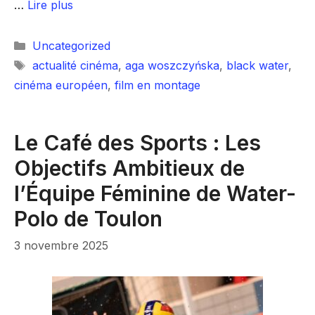
…
Lire plus
Catégories
Uncategorized
Étiquettes
actualité cinéma
,
aga woszczyńska
,
black water
,
cinéma européen
,
film en montage
Le Café des Sports : Les
Objectifs Ambitieux de
l’Équipe Féminine de Water-
Polo de Toulon
3 novembre 2025