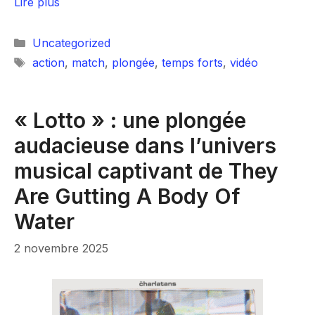
Lire plus
Catégories
Uncategorized
Étiquettes
action
,
match
,
plongée
,
temps forts
,
vidéo
« Lotto » : une plongée
audacieuse dans l’univers
musical captivant de They
Are Gutting A Body Of
Water
2 novembre 2025