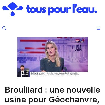
Aller
au
contenu
M
Brouillard : une nouvelle
usine pour Géochanvre,