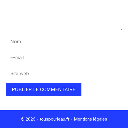
Nom
E-
mail
Site
web
© 2026 - touspourleau.fr -
Mentions légales