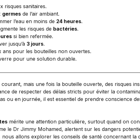
x risques sanitaires.
x
germes
de l’air ambiant.
mmer l’eau en moins de
24 heures
.
ugmente les risques de
bactéries
.
eures
si bien refermée.
rver jusqu’à
3 jours
.
 ans pour les bouteilles non ouvertes.
erre pour une solution durable.
 courant, mais une fois la bouteille ouverte, des risques i
ance de respecter des délais stricts pour éviter la contami
pas ou en journée, il est essentiel de prendre conscience 
tes
mérite une attention particulière, surtout quand on cons
 le Dr Jimmy Mohamed, alertent sur les dangers potentiels 
le, nous allons explorer les conseils de santé concernant l