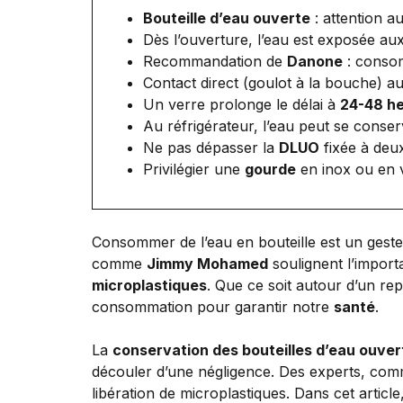
Bouteille d’eau ouverte
: attention au
Dès l’ouverture, l’eau est exposée au
Recommandation de
Danone
: conso
Contact direct (goulot à la bouche) a
Un verre prolonge le délai à
24-48 h
Au réfrigérateur, l’eau peut se conse
Ne pas dépasser la
DLUO
fixée à deux
Privilégier une
gourde
en inox ou en v
Consommer de l’eau en bouteille est un geste
comme
Jimmy Mohamed
soulignent l’import
microplastiques
. Que ce soit autour d’un re
consommation pour garantir notre
santé
.
La
conservation des bouteilles d’eau ouver
découler d’une négligence. Des experts, comme
libération de microplastiques. Dans cet artic