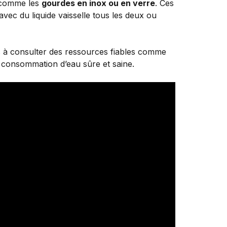
s comme les
gourdes en inox ou en verre
. Ces
avec du liquide vaisselle tous les deux ou
as à consulter des ressources fiables comme
ne consommation d’eau sûre et saine.