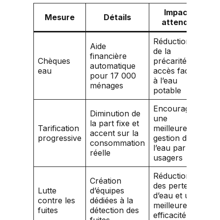
Impact
Mesure
Détails
attendu
Réduction
Aide
de la
financière
Chèques
précarité et
automatique
eau
accès facilité
pour 17 000
à l’eau
ménages
potable
Encourager
Diminution de
une
la part fixe et
Tarification
meilleure
accent sur la
progressive
gestion de
consommation
l’eau par les
réelle
usagers
Réduction
Création
des pertes
Lutte
d’équipes
d’eau et une
contre les
dédiées à la
meilleure
fuites
détection des
efficacité des