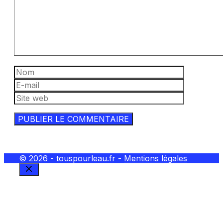
Nom
E-
mail
Site
web
© 2026 - touspourleau.fr -
Mentions légales
FERMER