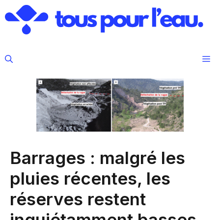
Aller
au
contenu
M
Barrages : malgré les
pluies récentes, les
réserves restent
inquiétamment basses