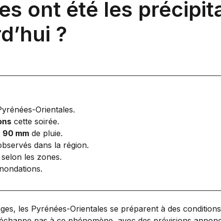
les ont été les précipit
d’hui ?
Pyrénées-Orientales.
ons
cette soirée.
à
90 mm
de pluie.
observés dans la région.
selon les zones.
inondations.
ges, les Pyrénées-Orientales se préparent à des condition
 n’échappe pas à ce phénomène, avec des prévisions annonçan