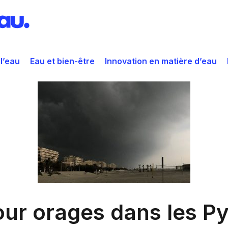
 l’eau
Eau et bien-être
Innovation en matière d’eau
our orages dans les P