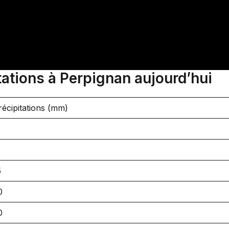
ations à Perpignan aujourd’hui
récipitations (mm)
5
0
0