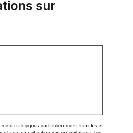
ations sur
s météorologiques particulièrement humides et
t une intensification des précipitations. Les