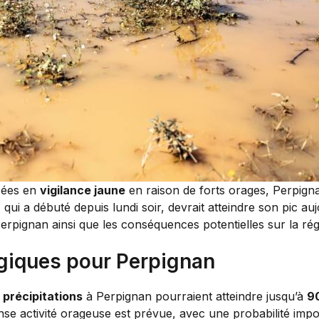
cées en
vigilance jaune
en raison de forts orages, Perpignan
qui a débuté depuis lundi soir, devrait atteindre son pic au
erpignan ainsi que les conséquences potentielles sur la rég
giques pour Perpignan
s
précipitations
à Perpignan pourraient atteindre jusqu’à
9
ense activité orageuse est prévue, avec une probabilité impor