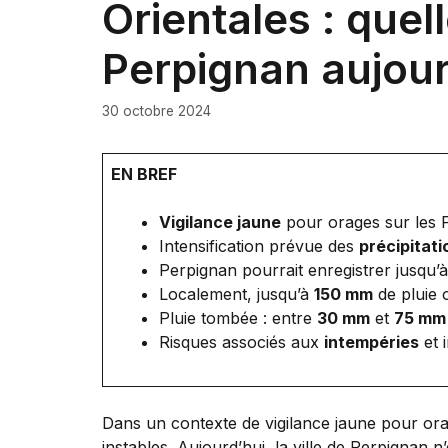
Orientales : quel
Perpignan aujour
30 octobre 2024
EN BREF
Vigilance jaune
pour orages sur les 
Intensification prévue des
précipitati
Perpignan pourrait enregistrer jusqu’
Localement, jusqu’à
150 mm
de pluie 
Pluie tombée : entre
30 mm
et
75 mm
Risques associés aux
intempéries
et 
Dans un contexte de vigilance jaune pour ora
instables. Aujourd’hui, la ville de Perpignan