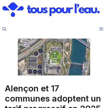
Aller
au
contenu
M
Alençon et 17
communes adoptent un