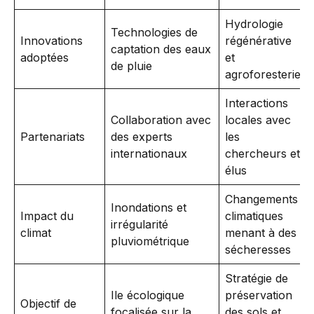
Hydrologie
Technologies de
Innovations
régénérative
captation des eaux
adoptées
et
de pluie
agroforesterie
Interactions
Collaboration avec
locales avec
Partenariats
des experts
les
internationaux
chercheurs et
élus
Changements
Inondations et
Impact du
climatiques
irrégularité
climat
menant à des
pluviométrique
sécheresses
Stratégie de
Ile écologique
préservation
Objectif de
focalisée sur la
des sols et