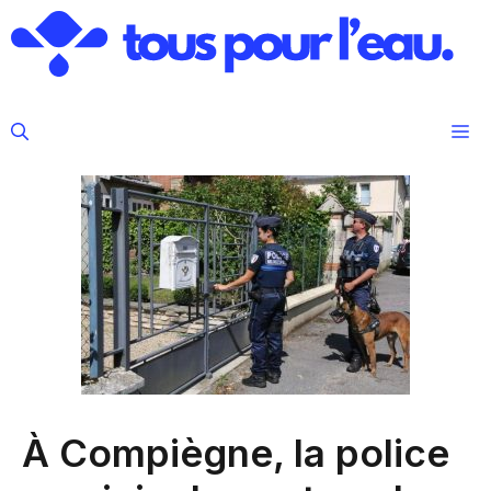
Aller
au
contenu
M
À Compiègne, la police