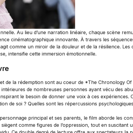
onnelle. Au lieu d’une narration linéaire, chaque scène re
ience cinématographique innovante. À travers les séquences 
t comme un miroir de la douleur et de la résilience. Les cri
, intensifie cette immersion émotionnelle.
vre
on et de la rédemption sont au coeur de *The Chronology Of
tes intérieures de nombreuses personnes ayant vécu des abus
inspirant le besoin de donner une voix à ces expériences. 
tion de soi ? Quelles sont les répercussions psychologiqu
 personnage principal et ses parents, le film aborde les con
nt siègent comme figures de l’oppression, tout en suscitant 
ndividu. Ce double degré de lecture offre aux spectateurs la p