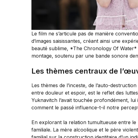
Le film ne s’articule pas de manière conventi
d’images saisissantes, créant ainsi une expér
beauté sublime, *The Chronology Of Water* agi
montage, soutenu par une bande sonore dense
Les thèmes centraux de l’œu
Les thèmes de l’inceste, de l’auto-destructi
entre douleur et espoir, est le reflet des lut
Yuknavitch l’avait touchée profondément, lui 
comment le passé influence-t-il notre percep
En explorant la relation tumultueuse entre le
familiale. La mère alcoolique et le père viole
familial sur la construction identitaire d’un i