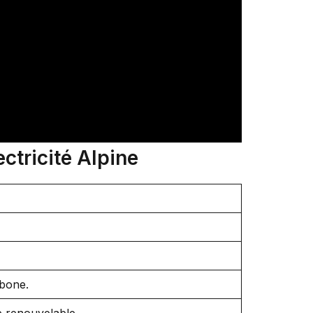
ctricité Alpine
rbone.
e renouvelable.