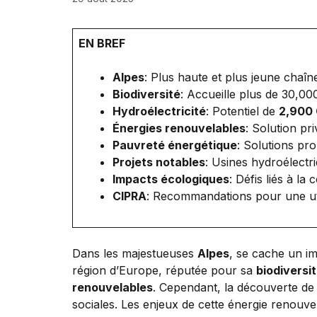
EN BREF
Alpes
: Plus haute et plus jeune chaî
Biodiversité
: Accueille plus de 30,00
Hydroélectricité
: Potentiel de
2,900
Énergies renouvelables
: Solution pr
Pauvreté énergétique
: Solutions pr
Projets notables
: Usines hydroélectri
Impacts écologiques
: Défis liés à la
CIPRA
: Recommandations pour une util
Dans les majestueuses
Alpes
, se cache un im
région d’Europe, réputée pour sa
biodiversi
renouvelables
. Cependant, la découverte de 
sociales. Les enjeux de cette énergie renouve