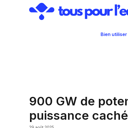
Aller
au
contenu
Bien utiliser
900 GW de potenti
puissance cachée
29 août 2025